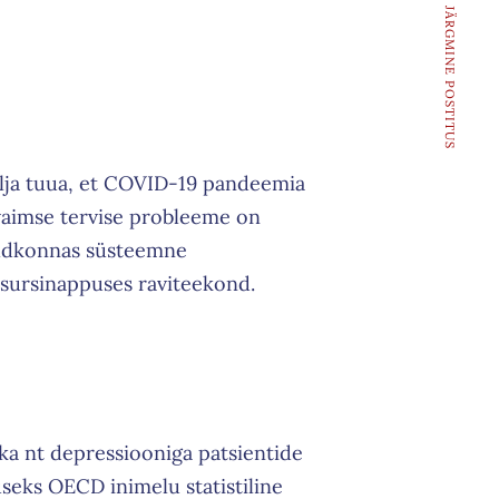
JÄRGMINE POSTITUS
välja tuua, et COVID-19 pandeemia
vaimse tervise probleeme on
valdkonnas süsteemne
essursinappuses raviteekond.
 ka nt depressiooniga patsientide
luseks OECD inimelu statistiline