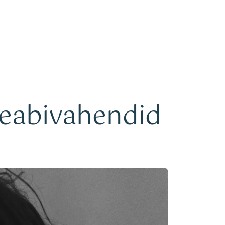
Minust
Kontakt
eseabivahendid