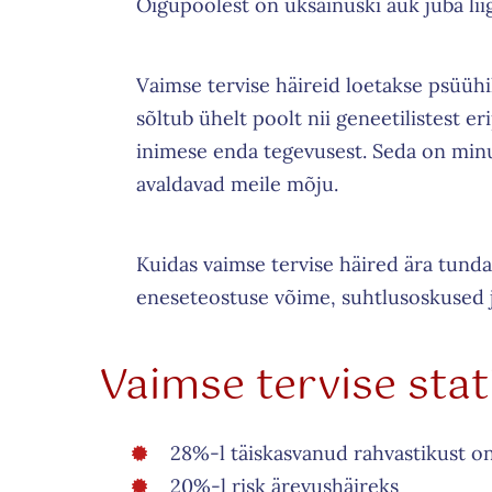
Õigupoolest on üksainuski auk juba liig
Vaimse tervise häireid loetakse psüüh
sõltub ühelt poolt nii geneetilistest e
inimese enda tegevusest. Seda on minu
avaldavad meile mõju.
Kuidas vaimse tervise häired ära tund
eneseteostuse võime, suhtlusoskused 
Schedu
Vaimse tervise stat
a Class
28%-l täiskasvanud rahvastikust o
20%-l risk ärevushäireks