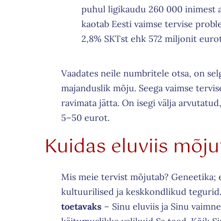
puhul ligikaudu 260 000 inimest 
kaotab Eesti vaimse tervise proble
2,8% SKTst ehk 572 miljonit eurot
Vaadates neile numbritele otsa, on sel
majanduslik mõju. Seega vaimse tervi
ravimata jätta. On isegi välja arvutat
5–50 eurot.
Kuidas eluviis mõju
Mis meie tervist mõjutab? Geneetika; e
kultuurilised ja keskkondlikud tegurid
toetavaks
– Sinu eluviis ja Sinu vaimne