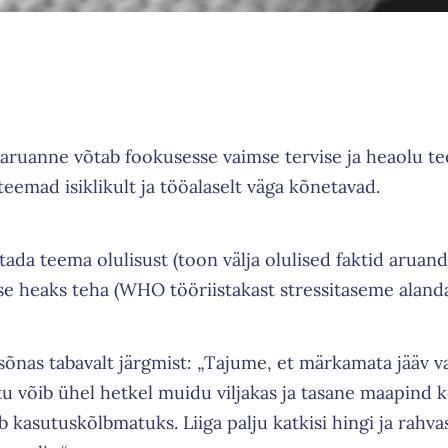
aruanne võtab fookusesse vaimse tervise ja heaolu te
eemad isiklikult ja tööalaselt väga kõnetavad.
da teema olulisust (toon välja olulised faktid aruand
se heaks teha (WHO tööriistakast stressitaseme aland
ssõnas tabavalt järgmist: „Tajume, et märkamata jääv
tu võib ühel hetkel muidu viljakas ja tasane maapind k
kasutuskõlbmatuks. Liiga palju katkisi hingi ja rahvas