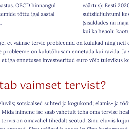
aastas. OECD hinnangul
väärtus): Eesti 202
emide tõttu igal aastal
suitsiidijuhtumi ke
.
(sisaldades nii maja
kui ka heaolu kaotu
ge, et vaimse tervie probleemid on kulukad ning neil 
se probleeme on kulutõhusam ennetada kui ravida. Ja
ud, et iga ennetusse investeeritud euro võib tulevikus
tab vaimset tervist?
luviis; sotsiaalsed suhted ja kogukond; elamis- ja tö
. Mida inimene ise saab vahetult teha oma tervise he
 tervis on omavahel tihedalt seotud. Sinu eluviis kujune