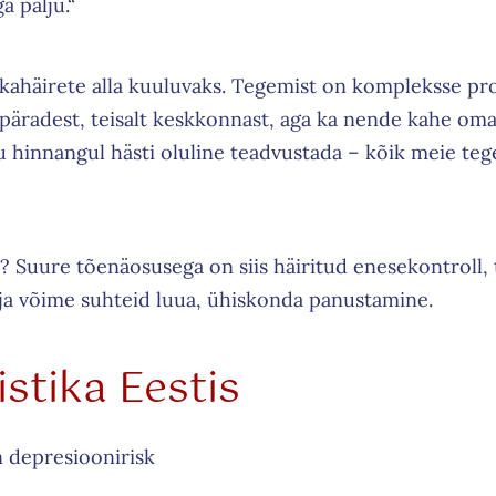
a palju.“
ikahäirete alla kuuluvaks. Tegemist on kompleksse pr
ripäradest, teisalt keskkonnast, aga ka nende kahe oma
 hinnangul hästi oluline teadvustada – kõik meie teg
a? Suure tõenäosusega on siis häiritud enesekontroll
ja võime suhteid luua, ühiskonda panustamine.
le
istika Eestis
n depresioonirisk