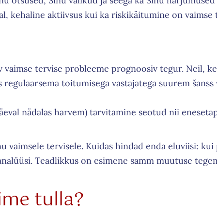
inu otsused, Sinu valikud ja seega ka Sinu harjumused
al, kehaline aktiivsus kui ka riskikäitumine on vaimse 
 vaimse tervise probleeme prognoosiv tegur. Neil, ke
es regulaarsema toitumisega vastajatega suurem šanss
päeval nädalas harvem) tarvitamine seotud nii eneset
u vaimsele tervisele. Kuidas hindad enda eluviisi: kui
analüüsi. Teadlikkus on esimene samm muutuse tegem
ime tulla?