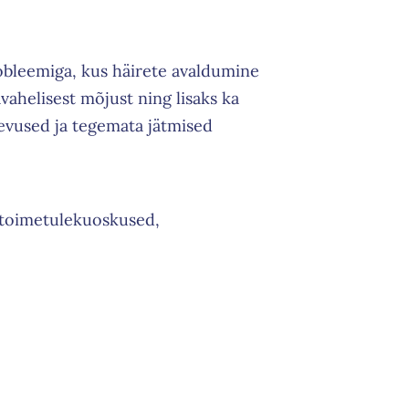
obleemiga, kus häirete avaldumine
vahelisest mõjust ning lisaks ka
evused ja tegemata jätmised
, toimetulekuoskused,