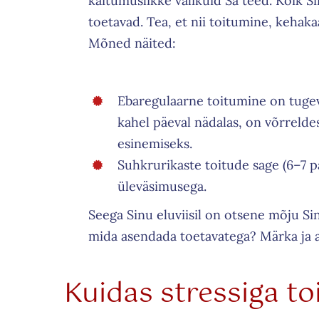
käitumuslikke valikuid Sa teed. Kõik S
toetavad. Tea, et nii toitumine, kehaka
Mõned näited:
Ebaregulaarne toitumine on tugev
kahel päeval nädalas, on võrreld
esinemiseks.
Suhkrurikaste toitude sage (6–7 
üleväsimusega.
Seega Sinu eluviisil on otsene mõju Sin
mida asendada toetavatega? Märka ja 
Kuidas stressiga to