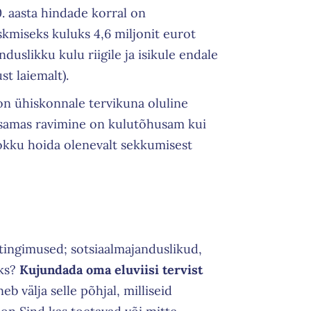
0. aasta hindade korral on
skmiseks kuluks 4,6 miljonit eurot
nduslikku kulu riigile ja isikule endale
st laiemalt).
on ühiskonnale tervikuna oluline
 samas ravimine on kulutõhusam kui
 kokku hoida olenevalt sekkumisest
ötingimused; sotsiaalmajanduslikud,
aks?
Kujundada oma eluviisi tervist
b välja selle põhjal, milliseid