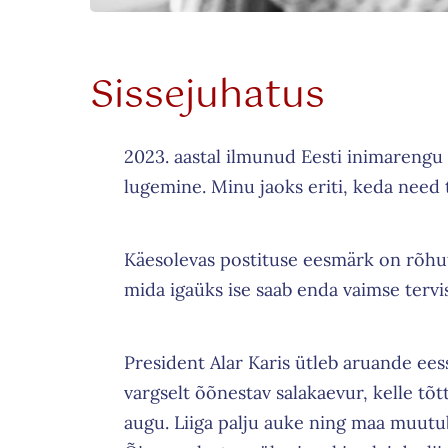
Sissejuhatus
2023. aastal ilmunud Eesti inimarengu 
lugemine. Minu jaoks eriti, keda need t
Käesolevas postituse eesmärk on rõhuta
mida igaüks ise saab enda vaimse tervi
President Alar Karis ütleb aruande ee
vargselt õõnestav salakaevur, kelle tõt
augu. Liiga palju auke ning maa muutub 