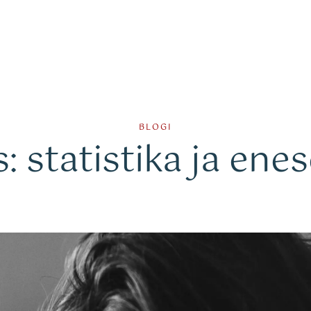
Coaching
Tagasiside
Kasulik lugemine
BLOGI
: statistika ja en