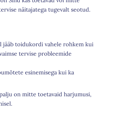
 on Sind kas toetavad või mitte
tervise näitajatega tugevalt seotud.
l jääb toidukordi vahele rohkem kui
 vaimse tervise probleemide
apumõtete esinemisega kui ka
 palju on mitte toetavaid harjumusi,
isel.