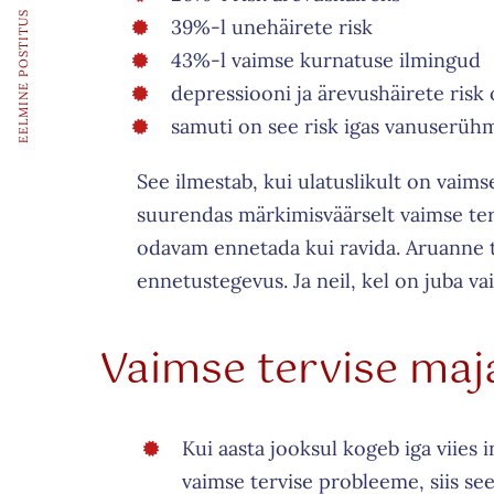
EELMINE POSTITUS
39%-l unehäirete risk
The success of Yoga does not lie i
43%-l vaimse kurnatuse ilmingud
to perform postures but in how it
depressiooni ja ärevushäirete risk 
changes the way we live our life
samuti on see risk igas vanuserüh
relationships.
See ilmestab, kui ulatuslikult on vaim
suurendas märkimisväärselt vaimse ter
odavam ennetada kui ravida. Aruanne t
ennetustegevus. Ja neil, kel on juba v
Vaimse tervise maj
Kui aasta jooksul kogeb iga viies
vaimse tervise probleeme, siis see