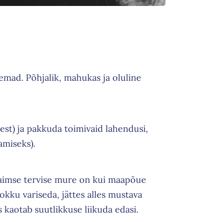
emad. Põhjalik, mahukas ja oluline
est) ja pakkuda toimivaid lahendusi,
amiseks).
 vaimse tervise mure on kui maapõue
okku variseda, jättes alles mustava
 kaotab suutlikkuse liikuda edasi.