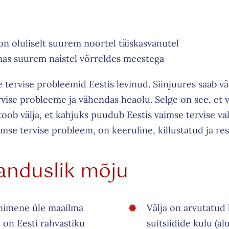
n the ability
 positively
on oluliselt suurem noortel täiskasvanutel
 and our
mas suurem naistel võrreldes meestega
se tervise probleemid Eestis levinud. Siinjuures saab 
vise probleeme ja vähendas heaolu. Selge on see, et 
oob välja, et kahjuks puudub Eestis vaimse tervise 
aimse tervise probleem, on keeruline, killustatud ja r
anduslik mõju
 inimene üle maailma
Välja on arvutatud
 on Eesti rahvastiku
suitsiidide kulu (a