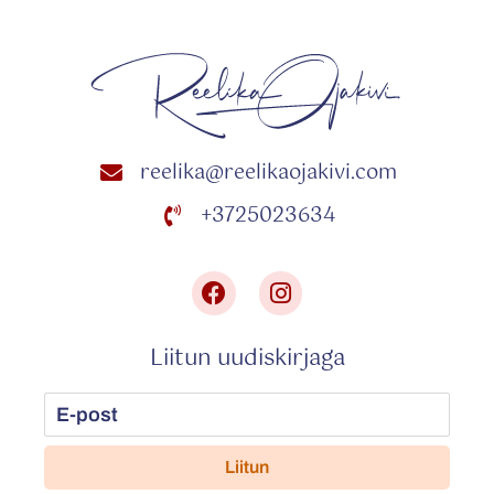
reelika@reelikaojakivi.com
+3725023634
Liitun uudiskirjaga
Liitun