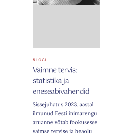
Schedule a Class
The success of Yoga does not lie in the ability to
BLOGI
perform postures but in how it positively
Vaimne tervis:
changes the way we live our life and our
relationships.
statistika ja
eneseabivahendid
Sissejuhatus 2023. aastal
ilmunud Eesti inimarengu
aruanne võtab fookusesse
vaimse tervise ja heaolu