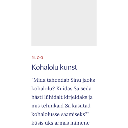
Schedule a Class
The success of Yoga does not lie in the ability to
perform postures but in how it positively
changes the way we live our life and our
BLOGI
relationships.
Kohalolu kunst
“Mida tähendab Sinu jaoks
kohalolu? Kuidas Sa seda
hästi lühidalt kirjeldaks ja
mis tehnikaid Sa kasutad
kohalolusse saamiseks?”
küsis üks armas inimene