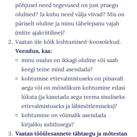
põhjusel need tegevused on just praegu
olulised? Ja kuhu need välja viivad? Mis on
päriselt oluline ja minu tähelepanu vajab
(mitte ajakriitiline)?
Vaatan üle kõik kohtumised-koosolekud.
Veendun, kas:
minu osalus on ikkagi oluline või saab
keegi teine mind asendada?
kohtumise ettevalmistuseks on piisavalt
aega või on mõistlikum kohtumine edasi
lükata (ja kasutada aega teema sisuliseks
ettevalmistuseks ja läbimõtlemiseks)?
Schedule a Class
kohtumine on võimalik asendada
kirjaliku suhtlusega?
Vaatan tööülesannete
tähtaegu ja mõtestan