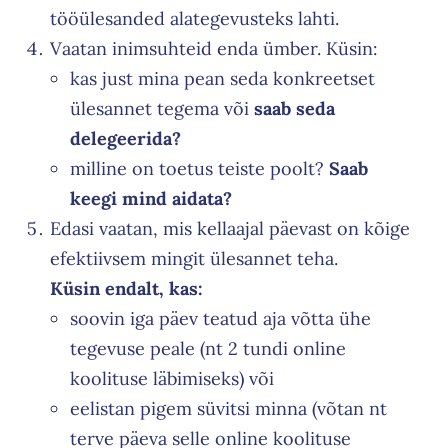
The success of Yoga does not lie in the ability to
tööülesanded alategevusteks lahti.
perform postures but in how it positively
Vaatan inimsuhteid enda ümber. Küsin:
changes the way we live our life and our
kas just mina pean seda konkreetset
relationships.
ülesannet tegema või
saab seda
delegeerida?
milline on toetus teiste poolt?
Saab
keegi mind aidata?
Edasi vaatan, mis kellaajal päevast on kõige
efektiivsem mingit ülesannet teha.
Küsin endalt, kas:
soovin iga päev teatud aja võtta ühe
tegevuse peale (nt 2 tundi online
koolituse läbimiseks) või
eelistan pigem süvitsi minna (võtan nt
terve päeva selle online koolituse