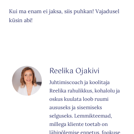
Kui ma enam ei jaksa, siis puhkan! Vajadusel
küsin abi!
Reelika Ojakivi
Juhtimiscoach ja koolitaja
Reelika rahulikkus, kohalolu ja
oskus kuulata loob ruumi
aususeks ja sisemiseks
selguseks. Lemmikteemad,
millega kliente toetab on
läbipõlemise ennetus, fookuse