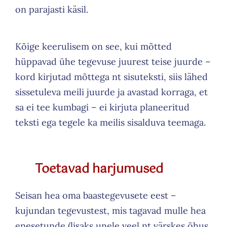
on parajasti käsil.
Kõige keerulisem on see, kui mõtted
hüppavad ühe tegevuse juurest teise juurde –
kord kirjutad mõttega nt sisuteksti, siis lähed
sissetuleva meili juurde ja avastad korraga, et
sa ei tee kumbagi – ei kirjuta planeeritud
teksti ega tegele ka meilis sisalduva teemaga.
Toetavad harjumused
Seisan hea oma baastegevusete eest –
kujundan tegevustest, mis tagavad mulle hea
enesetunde (lisaks unele veel nt värskes õhus