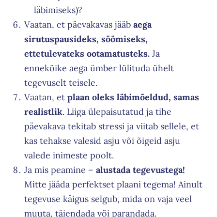
läbimiseks)?
Vaatan, et päevakavas jääb
aega
sirutuspausideks, söömiseks,
ettetulevateks ootamatusteks.
Ja
ennekõike aega ümber lülituda ühelt
tegevuselt teisele.
Vaatan, et
plaan oleks läbimõeldud, samas
realistlik
. Liiga ülepaisutatud ja tihe
päevakava tekitab stressi ja viitab sellele, et
kas tehakse valesid asju või õigeid asju
valede inimeste poolt.
Ja mis peamine –
alustada tegevustega!
Mitte jääda perfektset plaani tegema! Ainult
tegevuse käigus selgub, mida on vaja veel
muuta, täiendada või parandada.