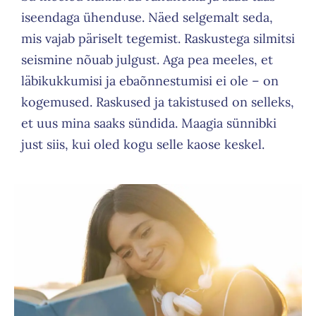
iseendaga ühenduse. Näed selgemalt seda,
mis vajab päriselt tegemist. Raskustega silmitsi
seismine nõuab julgust. Aga pea meeles, et
läbikukkumisi ja ebaõnnestumisi ei ole – on
kogemused. Raskused ja takistused on selleks,
et uus mina saaks sündida. Maagia sünnibki
just siis, kui oled kogu selle kaose keskel.