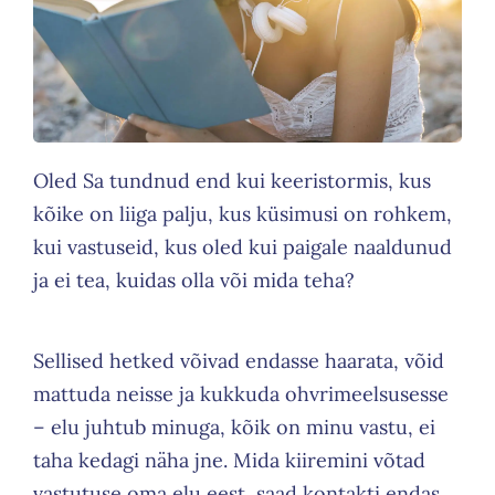
Oled Sa tundnud end kui keeristormis, kus
kõike on liiga palju, kus küsimusi on rohkem,
kui vastuseid, kus oled kui paigale naaldunud
ja ei tea, kuidas olla või mida teha?
Sellised hetked võivad endasse haarata, võid
mattuda neisse ja kukkuda ohvrimeelsusesse
– elu juhtub minuga, kõik on minu vastu, ei
taha kedagi näha jne. Mida kiiremini võtad
vastutuse oma elu eest, saad kontakti endas