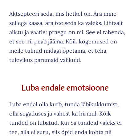
Aktsepteeri seda, mis hetkel on. Ära mine
sellega kaasa, ära tee seda ka valeks. Lihtsalt
alistu ja vaatle: praegu on nii. See ei tähenda,
et see nii peab jääma. Kõik kogemused on
meile tulnud midagi õpetama, et teha
tulevikus paremaid valikuid.
Schedule a Class
Luba endale emotsioone
The success of Yoga does not lie in the ability to
Luba endal olla kurb, tunda läbikukkumist,
perform postures but in how it positively
olla segaduses ja vahest ka hirmul. Kõik
changes the way we live our life and our
tunded on lubatud. Kui Sa tundeid valeks ei
relationships.
tee, alla ei suru, siis õpid enda kohta nii