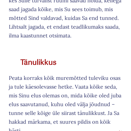
kes Sulle turvalist ruumi saavad hoida, kellega
saad jagada kõike, mis Su sees toimub, mis
mõtted Sind valdavad, kuidas Sa end tunned.
Lihtsalt jagada, et endast teadlikumaks saada,
ilma kaastunnet otsimata.
Tänulikkus
Peata korraks kõik muremõtted tuleviku osas
ja tule käesolevasse hetke. Vaata kõike seda,
mis Sinu elus olemas on, mida kõike oled juba
elus saavutanud, kuhu oled välja jõudnud –
tunne selle kõige üle siirast tänulikkust. Ja Sa
hakkad märkama, et suures pildis on kõik
hästi.